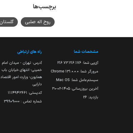
برچسب‌ها
روح اله صلبی
گلستان
مشخصات شما
راه های ارتباطی
آی‌پی شما:
216.73.216.176
آدرس: تهران - میدان امام
خمینی- انتهای خیابان باب
مرورگر شما:
131.0.0.0 Chrome
همایون- وزارت امور اقتصاد
سیستم‌عامل شما:
Mac OS
دارایی
آخرین بروزرسانی:
۱۴۰۵-۰۲-۳۰
کدپستی: ۱۱۱۴۹۴۳۶۶۱
بازدید:
26
شماره تماس : 39909000