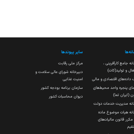
نه‌ها
سایر پیوندها
نه جامع کارآفرینی ،
مرکز ملی رقابت
ال و تولید(کات)
دبیرخانه شورای عالی سلامت و
 داده‌های اقتصادی و مالی
امنیت غذایی
مای پنجره واحد محیط‌های
سازمان برنامه بودجه کشور
ن (ایران تما)
دیوان محاسبات کشور
انه مدیریت خدمات دولت
نه هیات موضوع ماده
251 مکرر قانون مالیات‌های
قیم