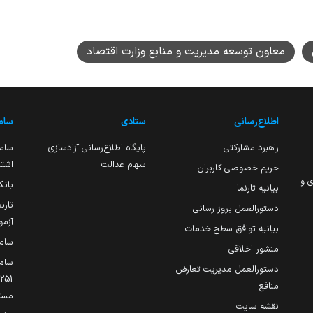
معاون توسعه مدیریت و منابع وزارت اقتصاد
اطلاع‌رسانی
ستادی
ساما
راهبرد مشارکتی
پایگاه اطلاع‌رسانی آزادسازی
ساما
سهام عدالت
اشتغ
حریم خصوصی کاربران
ی و
بانک
بیانیه تارنما
تارن
دستورالعمل بروز رسانی
آزمو
بیانیه توافق سطح خدمات
سام
منشور اخلاقی
ساما
دستورالعمل مدیریت تعارض
منافع
مست
نقشه سایت