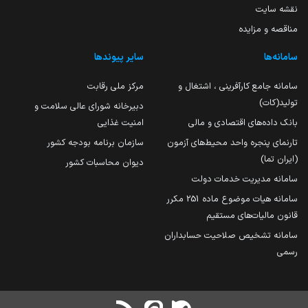
نقشه سایت
مناقصه و مزایده
سامانه‌ها
سایر پیوندها
سامانه جامع کارآفرینی ، اشتغال و
مرکز ملی رقابت
تولید(کات)
دبیرخانه شورای عالی سلامت و
بانک داده‌های اقتصادی و مالی
امنیت غذایی
تارنمای پنجره واحد محیط‌های آزمون
سازمان برنامه بودجه کشور
(ایران تما)
دیوان محاسبات کشور
سامانه مدیریت خدمات دولت
سامانه هیات موضوع ماده 251 مکرر
قانون مالیات‌های مستقیم
سامانه تشخیص صلاحیت حسابداران
رسمی