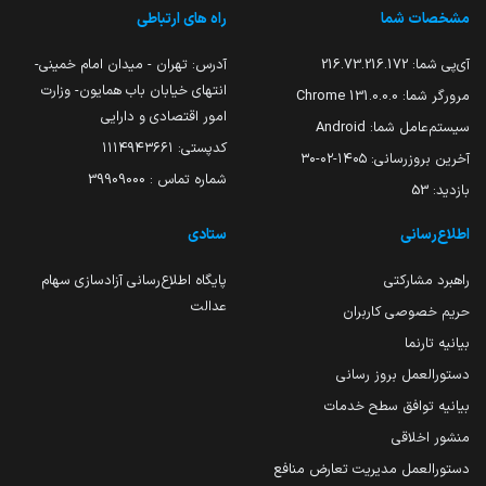
مشخصات شما
راه های ارتباطی
آی‌پی شما:
216.73.216.172
آدرس: تهران - میدان امام خمینی-
انتهای خیابان باب همایون- وزارت
مرورگر شما:
131.0.0.0 Chrome
امور اقتصادی و دارایی
سیستم‌عامل شما:
Android
کدپستی: ۱۱۱۴۹۴۳۶۶۱
آخرین بروزرسانی:
۱۴۰۵-۰۲-۳۰
شماره تماس : 39909000
بازدید:
53
اطلاع‌رسانی
ستادی
راهبرد مشارکتی
پایگاه اطلاع‌رسانی آزادسازی سهام
عدالت
حریم خصوصی کاربران
بیانیه تارنما
دستورالعمل بروز رسانی
بیانیه توافق سطح خدمات
منشور اخلاقی
دستورالعمل مدیریت تعارض منافع