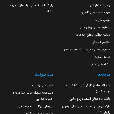
راهبرد مشارکتی
پایگاه اطلاع‌رسانی آزادسازی سهام
عدالت
حریم خصوصی کاربران
بیانیه تارنما
دستورالعمل بروز رسانی
بیانیه توافق سطح خدمات
منشور اخلاقی
دستورالعمل مدیریت تعارض منافع
نقشه سایت
مناقصه و مزایده
سامانه‌ها
سایر پیوندها
سامانه جامع کارآفرینی ، اشتغال و
مرکز ملی رقابت
تولید(کات)
دبیرخانه شورای عالی سلامت و
بانک داده‌های اقتصادی و مالی
امنیت غذایی
تارنمای پنجره واحد محیط‌های آزمون
سازمان برنامه بودجه کشور
(ایران تما)
دیوان محاسبات کشور