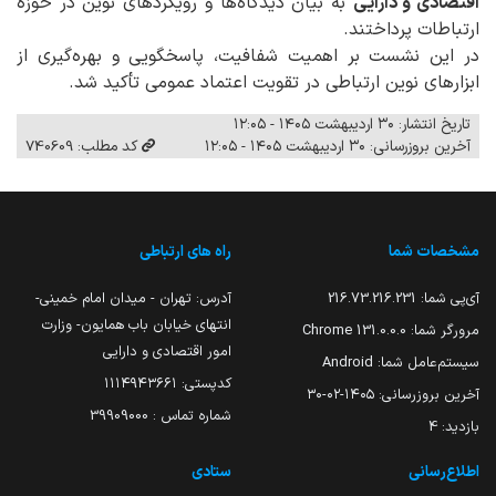
اقتصادی و دارایی
به بیان دیدگاه‌ها و رویکردهای نوین در حوزه
ارتباطات پرداختند.
در این نشست بر اهمیت شفافیت، پاسخگویی و بهره‌گیری از
ابزارهای نوین ارتباطی در تقویت اعتماد عمومی تأکید شد.
تاریخ انتشار: ۳۰ اردیبهشت ۱۴۰۵ - ۱۲:۰۵
آخرین بروزرسانی: ۳۰ اردیبهشت ۱۴۰۵ - ۱۲:۰۵
کد مطلب: 740609
مشخصات شما
راه های ارتباطی
آی‌پی شما:
216.73.216.231
آدرس: تهران - میدان امام خمینی-
انتهای خیابان باب همایون- وزارت
مرورگر شما:
131.0.0.0 Chrome
امور اقتصادی و دارایی
سیستم‌عامل شما:
Android
کدپستی: ۱۱۱۴۹۴۳۶۶۱
آخرین بروزرسانی:
۱۴۰۵-۰۲-۳۰
شماره تماس : 39909000
بازدید:
4
اطلاع‌رسانی
ستادی