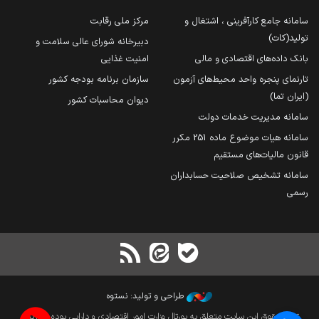
سامانه جامع کارآفرینی ، اشتغال و
مرکز ملی رقابت
تولید(کات)
دبیرخانه شورای عالی سلامت و
بانک داده‌های اقتصادی و مالی
امنیت غذایی
تارنمای پنجره واحد محیط‌های آزمون
سازمان برنامه بودجه کشور
(ایران تما)
دیوان محاسبات کشور
سامانه مدیریت خدمات دولت
سامانه هیات موضوع ماده 251 مکرر
قانون مالیات‌های مستقیم
سامانه تشخیص صلاحیت حسابداران
رسمی
طراحی و تولید: نستوه
تمام حقوق این سایت متعلق به پورتال وزارت امور اقتصادی و دارایی بوده و بازنشر