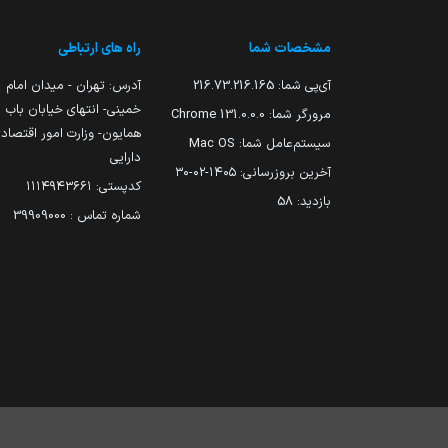
مشخصات شما
راه های ارتباطی
آی‌پی شما:
216.73.216.165
آدرس: تهران - میدان امام
خمینی- انتهای خیابان باب
مرورگر شما:
131.0.0.0 Chrome
همایون- وزارت امور اقتصاد
سیستم‌عامل شما:
Mac OS
دارایی
آخرین بروزرسانی:
۱۴۰۵-۰۲-۳۰
کدپستی: ۱۱۱۴۹۴۳۶۶۱
بازدید:
58
شماره تماس : 39909000