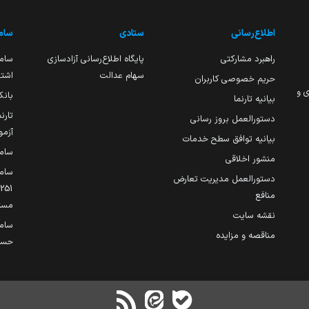
اطلاع‌رسانی
ستادی
ساما
راهبرد مشارکتی
پایگاه اطلاع‌رسانی آزادسازی
ساما
سهام عدالت
اشتغ
حریم خصوصی کاربران
ی و
بانک
بیانیه تارنما
تارن
دستورالعمل بروز رسانی
آزمو
بیانیه توافق سطح خدمات
سام
منشور اخلاقی
ساما
دستورالعمل مدیریت تعارض
منافع
مست
نقشه سایت
سام
مناقصه و مزایده
حساب