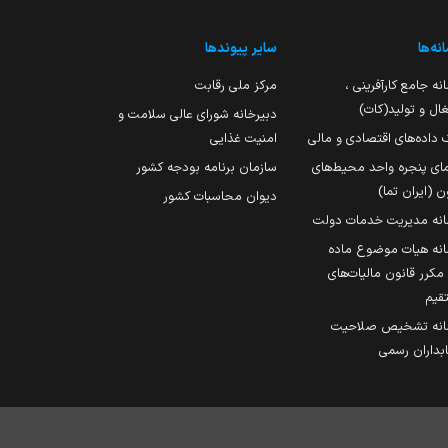
نه‌ها
سایر پیوندها
نه جامع کارآفرینی ،
مرکز ملی رقابت
ال و تولید(کات)
دبیرخانه شورای عالی سلامت و
 داده‌های اقتصادی و مالی
امنیت غذایی
مای پنجره واحد محیط‌های
سازمان برنامه بودجه کشور
ن (ایران تما)
دیوان محاسبات کشور
انه مدیریت خدمات دولت
نه هیات موضوع ماده
251 مکرر قانون مالیات‌های
قیم
انه تشخیص صلاحیت
داران رسمی