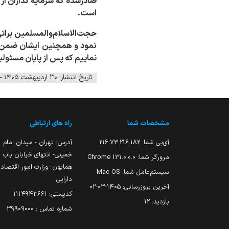
است.
حجت‌الاسلام‌والمسلمین براتی 
نمود و همچنین ایشان ضمن تقد
نماییم که پس از پایان مسئولیت
تاریخ انتشار: ۳۰ اردیبهشت ۱۴۰۵ - ۱۱:۰۷
مشخصات شما
راه های ارتباطی
آی‌پی شما:
216.73.216.182
آدرس: تهران - میدان امام
خمینی- انتهای خیابان باب
مرورگر شما:
131.0.0.0 Chrome
همایون- وزارت امور اقتصاد
سیستم‌عامل شما:
Mac OS
دارایی
آخرین بروزرسانی:
۱۴۰۵-۰۳-۰۲
کدپستی: ۱۱۱۴۹۴۳۶۶۱
بازدید:
12
شماره تماس : 39909000