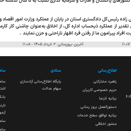
صادرشده که سرمایه گذاران از کشورهای پاکس
زاده رئیس‌کل دادگستری استان در پایان از عملکرد وزارت امور اقصاد 
یر از عملکرد ذیحساب اداره کل، از اخلاق به‌عنوان چاشنی کار کارمند 
 افراد پیرامون ما از رفتن فرد اظهار ناراحتی و حزن نمایند .
آخرین بروزرسانی: ۲ خرداد ۱۴۰۵ - ۱۱:۰۸
اطلاع‌رسانی
ستادی
ساما
راهبرد مشارکتی
پایگاه اطلاع‌رسانی آزادسازی
ساما
سهام عدالت
اشتغ
حریم خصوصی کاربران
ی و
بانک
بیانیه تارنما
تارن
دستورالعمل بروز رسانی
آزمو
بیانیه توافق سطح خدمات
سام
منشور اخلاقی
ساما