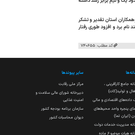
تان و امارات و سرمایه گذاری نسبت به ۵ سال گذشته حدود یک و نیم برابر رشد داشته
وهمکاران استان تقدیر و تشکر
نام برد و افزود طوری رفتار
کد مطلب: 740655
نه‌ها
سایر پیوندها
نه جامع کارآفرینی ،
مرکز ملی رقابت
ال و تولید(کات)
دبیرخانه شورای عالی سلامت و
 داده‌های اقتصادی و مالی
امنیت غذایی
مای پنجره واحد محیط‌های
سازمان برنامه بودجه کشور
ن (ایران تما)
دیوان محاسبات کشور
انه مدیریت خدمات دولت
نه هیات موضوع ماده