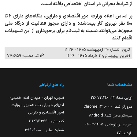
از شرایط بحرانی در استان اختصاص یافته است
.
بر اساس اعلام وزارت امور اقتصادی و دارایی، بنگاه‌های دارای ۲ تا
۵۰ نفر نیروی کار بیمه‌شده و دارای مجوز فعالیت از درگاه ملی
مجوزها می‌توانند نسبت به ثبت‌نام برای برخورداری از این تسهیلات
اقدام کنند
.
تاریخ انتشار: ۳۰ اردیبهشت ۱۴۰۵ - ۱۱:۲۴
آخرین بروزرسانی: ۲ خرداد ۱۴۰۵ - ۱۱:۲۶
کد مطلب: 740659
مشخصات شما
راه های ارتباطی
آی‌پی شما:
216.73.216.222
آدرس: تهران - میدان امام خمینی-
انتهای خیابان باب همایون- وزارت
مرورگر شما:
131.0.0.0 Chrome
امور اقتصادی و دارایی
سیستم‌عامل شما:
Android
کدپستی: ۱۱۱۴۹۴۳۶۶۱
آخرین بروزرسانی:
۱۴۰۵-۰۳-۰۲
شماره تماس : 39909000
بازدید:
17