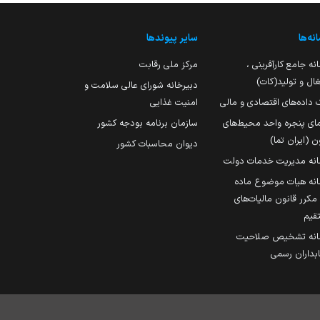
نه‌ها
سایر پیوندها
نه جامع کارآفرینی ،
مرکز ملی رقابت
ال و تولید(کات)
دبیرخانه شورای عالی سلامت و
 داده‌های اقتصادی و مالی
امنیت غذایی
مای پنجره واحد محیط‌های
سازمان برنامه بودجه کشور
ن (ایران تما)
دیوان محاسبات کشور
انه مدیریت خدمات دولت
نه هیات موضوع ماده
251 مکرر قانون مالیات‌های
قیم
انه تشخیص صلاحیت
داران رسمی