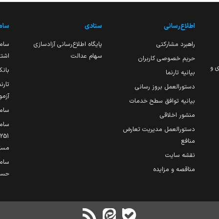
اطلاع‌رسانی
ستادی
ساما
راهبرد مشارکتی
پایگاه اطلاع‌رسانی آزادسازی
ساما
سهام عدالت
اشتغ
حریم خصوصی کاربران
ی و
بانک
بیانیه تارنما
تارن
دستورالعمل بروز رسانی
آزمو
بیانیه توافق سطح خدمات
سام
منشور اخلاقی
ساما
دستورالعمل مدیریت تعارض
منافع
مست
نقشه سایت
سام
مناقصه و مزایده
حساب