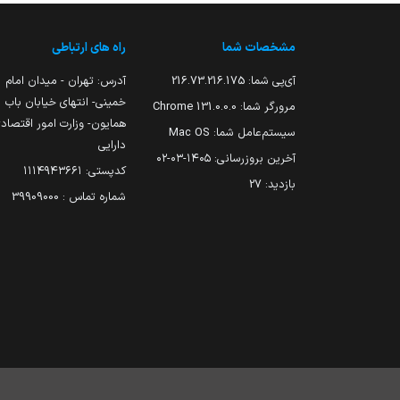
مشخصات شما
راه های ارتباطی
آی‌پی شما:
216.73.216.175
آدرس: تهران - میدان امام
خمینی- انتهای خیابان باب
مرورگر شما:
131.0.0.0 Chrome
همایون- وزارت امور اقتصاد
سیستم‌عامل شما:
Mac OS
دارایی
آخرین بروزرسانی:
۱۴۰۵-۰۳-۰۲
کدپستی: ۱۱۱۴۹۴۳۶۶۱
بازدید:
27
شماره تماس : 39909000