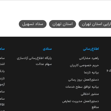
ارایی استان تهران
استان تهران
ستاد تسهیل
اطلاع‌رسانی
ستادی
ساما
راهبرد مشارکتی
پایگاه اطلاع‌رسانی آزادسازی
ساما
سهام عدالت
اشتغ
حریم خصوصی کاربران
ی و
بانک
بیانیه تارنما
تارن
دستورالعمل بروز رسانی
آزمو
بیانیه توافق سطح خدمات
سام
منشور اخلاقی
ساما
دستورالعمل مدیریت تعارض
منافع
مست