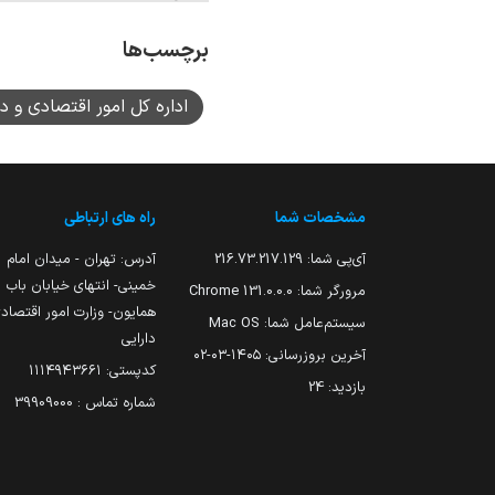
برچسب‌ها
اداره کل امور اقتصادی و د
مشخصات شما
راه های ارتباطی
آی‌پی شما:
216.73.217.129
آدرس: تهران - میدان امام
خمینی- انتهای خیابان باب
مرورگر شما:
131.0.0.0 Chrome
همایون- وزارت امور اقتصاد
سیستم‌عامل شما:
Mac OS
دارایی
آخرین بروزرسانی:
۱۴۰۵-۰۳-۰۲
کدپستی: ۱۱۱۴۹۴۳۶۶۱
بازدید:
24
شماره تماس : 39909000