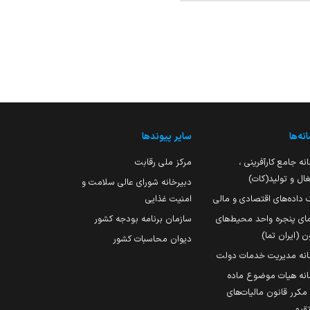
نه‌ها
سایر پیوندها
نه جامع کارآفرینی ،
مرکز ملی رقابت
ال و تولید(کات)
دبیرخانه شورای عالی سلامت و
 داده‌های اقتصادی و مالی
امنیت غذایی
مای پنجره واحد محیط‌های
سازمان برنامه بودجه کشور
ن (ایران تما)
دیوان محاسبات کشور
انه مدیریت خدمات دولت
نه هیات موضوع ماده
251 مکرر قانون مالیات‌های
قیم