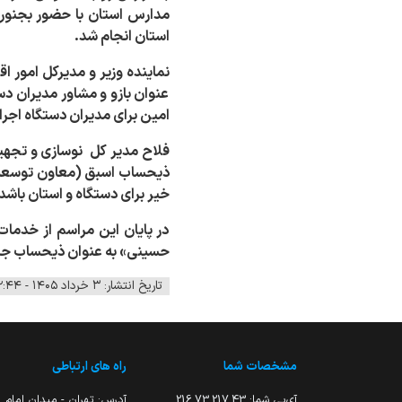
مدارس
استان با حضور بجنو
استان انجام شد
.
نماینده وزیر و مدیرکل
امور ا
عنوان بازو و مشاور مدیران دس
امین برای مدیران دستگاه اجر
فلاح مدیر کل
نوسازی و تجه
ذیحساب اسبق (معاون توسعه مد
خیر برای دستگاه و استان باشد
در پایان این مراسم از خدما
حسینی» به عنوان ذیحساب جد
تاریخ انتشار: ۳ خرداد ۱۴۰۵ - ۱۲:۴۴
مشخصات شما
راه های ارتباطی
آی‌پی شما:
216.73.217.43
آدرس: تهران - میدان امام