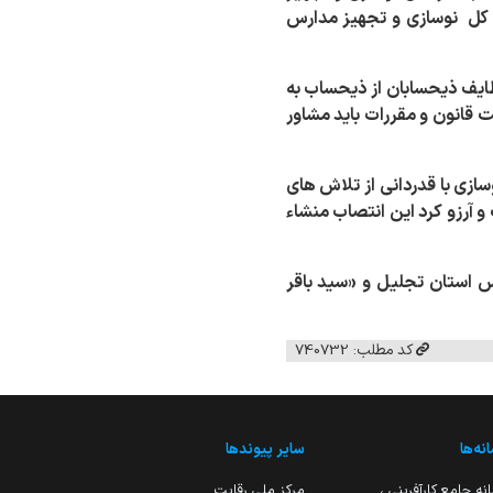
 کل
نوسازی و تجهیز مدارس
یف ذیحسابان از ذیحساب به
ت قانون و مقررات باید مشاور
ازی با قدردانی از تلاش های
 آرزو کرد این انتصاب منشاء
س استان تجلیل و «سید باقر
کد مطلب: 740732
نه‌ها
سایر پیوندها
نه جامع کارآفرینی ،
مرکز ملی رقابت