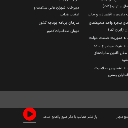
ال و تولید(کات)
دبیرخانه شورای عالی سلامت و
 داده‌های اقتصادی و مالی
امنیت غذایی
مای پنجره واحد محیط‌های
سازمان برنامه بودجه کشور
ن (ایران تما)
دیوان محاسبات کشور
انه مدیریت خدمات دولت
نه هیات موضوع ماده
251 مکرر قانون مالیات‌های
قیم
انه تشخیص صلاحیت
داران رسمی
نبع مجاز
باز نشر مطالب با ذکر منبع بلامانع است.