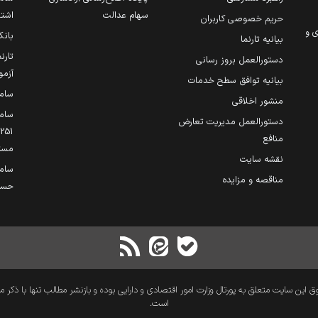
سهام عدالت
اشتغ
حریم خصوصی کاربران
ی و
بانک
بیانیه تارنما
تارن
دستورالعمل بروز رسانی
آزمو
بیانیه توافق سطح خدمات
سام
منشور اخلاقی
ساما
دستورالعمل مدیریت تعارض
منافع
مست
نقشه سایت
سام
مناقصه و مزایده
حساب
 این سایت متعلق به پورتال وزارت امور اقتصادی و دارایی بوده و بازنشر مطالب تنها با ذکر م
است.