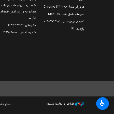
خمینی- انتهای خیابان باب
مرورگر شما:
131.0.0.0 Chrome
همایون- وزارت امور اقتصاد
سیستم‌عامل شما:
Mac OS
دارایی
آخرین بروزرسانی:
۱۴۰۵-۰۳-۰۳
کدپستی: ۱۱۱۴۹۴۳۶۶۱
بازدید:
41
شماره تماس : 39909000
♿︎
طراحی و تولید: نستوه
تمام حقوق