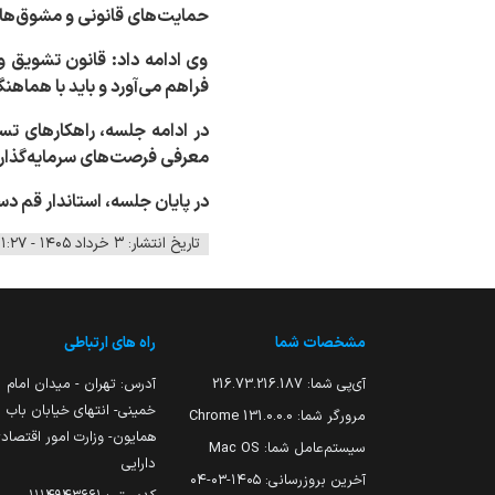
حمایت‌های قانونی و مشوق‌های
وی ادامه داد: قانون تشویق و
فراهم می‌آورد و باید با هماه
در ادامه جلسه، راهکارهای تس
معرفی فرصت‌های سرمایه‌گذاری
در پایان جلسه، استاندار قم د
تاریخ انتشار: ۳ خرداد ۱۴۰۵ - ۱۱:۲۷
مشخصات شما
راه های ارتباطی
آی‌پی شما:
216.73.216.187
آدرس: تهران - میدان امام
خمینی- انتهای خیابان باب
مرورگر شما:
131.0.0.0 Chrome
همایون- وزارت امور اقتصاد
سیستم‌عامل شما:
Mac OS
دارایی
آخرین بروزرسانی:
۱۴۰۵-۰۳-۰۴