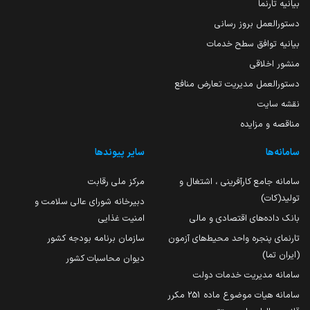
بیانیه تارنما
دستورالعمل بروز رسانی
بیانیه توافق سطح خدمات
منشور اخلاقی
دستورالعمل مدیریت تعارض منافع
نقشه سایت
مناقصه و مزایده
سامانه‌ها
سایر پیوندها
سامانه جامع کارآفرینی ، اشتغال و
مرکز ملی رقابت
تولید(کات)
دبیرخانه شورای عالی سلامت و
بانک داده‌های اقتصادی و مالی
امنیت غذایی
تارنمای پنجره واحد محیط‌های آزمون
سازمان برنامه بودجه کشور
(ایران تما)
دیوان محاسبات کشور
سامانه مدیریت خدمات دولت
سامانه هیات موضوع ماده 251 مکرر