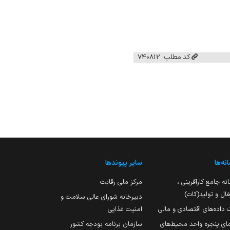
کد مطلب: 740812
نه‌ها
سایر پیوندها
نه جامع کارآفرینی ،
مرکز ملی رقابت
ال و تولید(کات)
دبیرخانه شورای عالی سلامت و
 داده‌های اقتصادی و مالی
امنیت غذایی
مای پنجره واحد محیط‌های
سازمان برنامه بودجه کشور