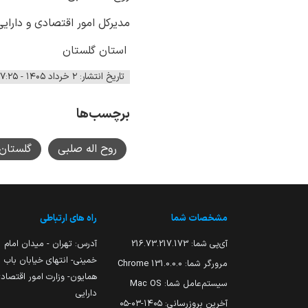
مدیرکل امور اقتصادی و دارایی
استان گلستان
تاریخ انتشار: ۲ خرداد ۱۴۰۵ - ۱۷:۲۵
برچسب‌ها
روح اله صلبی
گلستان
مشخصات شما
راه های ارتباطی
آی‌پی شما:
216.73.217.173
آدرس: تهران - میدان امام
خمینی- انتهای خیابان باب
مرورگر شما:
131.0.0.0 Chrome
همایون- وزارت امور اقتصاد
سیستم‌عامل شما:
Mac OS
دارایی
آخرین بروزرسانی:
۱۴۰۵-۰۳-۰۵