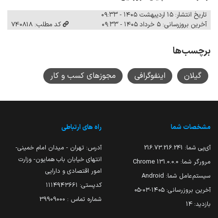
تاریخ انتشار: ۱۵ اردیبهشت ۱۴۰۵ - ۰۹:۳۳
آخرین بروزرسانی: ۵ خرداد ۱۴۰۵ - ۰۹:۳۳
کد مطلب: 740818
برچسب‌ها
گیلان
اینفوگرافی
مجوزهای کسب و کار
مشخصات شما
راه های ارتباطی
آی‌پی شما:
216.73.216.241
آدرس: تهران - میدان امام خمینی-
انتهای خیابان باب همایون- وزارت
مرورگر شما:
131.0.0.0 Chrome
امور اقتصادی و دارایی
سیستم‌عامل شما:
Android
کدپستی: ۱۱۱۴۹۴۳۶۶۱
آخرین بروزرسانی:
۱۴۰۵-۰۳-۰۵
شماره تماس : 39909000
بازدید:
14