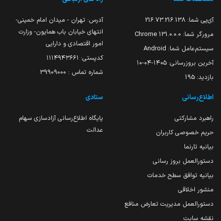
آی‌پی شما:
216.73.216.138
آدرس: تهران - میدان امام خمینی-
انتهای خیابان باب همایون- وزارت
مرورگر شما:
131.0.0.0 Chrome
امور اقتصادی و دارایی
سیستم‌عامل شما:
Android
کدپستی: ۱۱۱۴۹۴۳۶۶۱
آخرین بروزرسانی:
۱۴۰۵-۰۴-۱۰
شماره تماس : 39909000
بازدید:
195
اطلاع‌رسانی
ستادی
راهبرد مشارکتی
پایگاه اطلاع‌رسانی آزادسازی سهام
عدالت
حریم خصوصی کاربران
بیانیه تارنما
دستورالعمل بروز رسانی
بیانیه توافق سطح خدمات
منشور اخلاقی
دستورالعمل مدیریت تعارض منافع
نقشه سایت