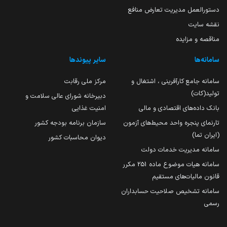
دستورالعمل مدیریت تعارض منافع
نقشه سایت
مناقصه و مزایده
سامانه‌ها
سایر پیوندها
سامانه جامع کارآفرینی ، اشتغال و
مرکز ملی رقابت
تولید(کات)
دبیرخانه شورای عالی سلامت و
بانک داده‌های اقتصادی و مالی
امنیت غذایی
تارنمای پنجره واحد محیط‌های آزمون
سازمان برنامه بودجه کشور
(ایران تما)
دیوان محاسبات کشور
سامانه مدیریت خدمات دولت
سامانه هیات موضوع ماده 251 مکرر
قانون مالیات‌های مستقیم
سامانه تشخیص صلاحیت حسابداران
رسمی