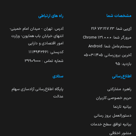
مشخصات شما
راه های ارتباطی
آی‌پی شما:
216.73.217.23
آدرس: تهران - میدان امام خمینی-
انتهای خیابان باب همایون- وزارت
مرورگر شما:
131.0.0.0 Chrome
امور اقتصادی و دارایی
سیستم‌عامل شما:
Android
کدپستی: ۱۱۱۴۹۴۳۶۶۱
آخرین بروزرسانی:
۱۴۰۵-۰۳-۰۵
شماره تماس : 39909000
بازدید:
95
اطلاع‌رسانی
ستادی
راهبرد مشارکتی
پایگاه اطلاع‌رسانی آزادسازی سهام
عدالت
حریم خصوصی کاربران
بیانیه تارنما
دستورالعمل بروز رسانی
بیانیه توافق سطح خدمات
منشور اخلاقی