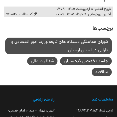
تاریخ انتشار: ۸ اردیبهشت ۱۴۰۵ - ۰۷:۰۸
آخرین بروزرسانی: ۹ خرداد ۱۴۰۵ - ۰۷:۰۹
کد مطلب: 740860
برچسب‌ها
شورای هماهنگی دستگاه های تابعه وزارت امور اقتصادی و
دارایی در استان لرستان
جلسه تخصصی ذیحسابان
شفافیت مالی
مناقصه
مشخصات شما
راه های ارتباطی
آی‌پی شما:
216.73.217.153
آدرس: تهران - میدان امام خمینی-
انتهای خیابان باب همایون- وزارت