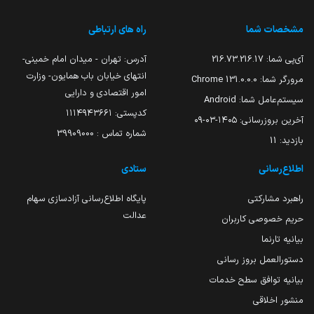
مشخصات شما
راه های ارتباطی
آی‌پی شما:
216.73.216.17
آدرس: تهران - میدان امام خمینی-
انتهای خیابان باب همایون- وزارت
مرورگر شما:
131.0.0.0 Chrome
امور اقتصادی و دارایی
سیستم‌عامل شما:
Android
کدپستی: ۱۱۱۴۹۴۳۶۶۱
آخرین بروزرسانی:
۱۴۰۵-۰۳-۰۹
شماره تماس : 39909000
بازدید:
11
اطلاع‌رسانی
ستادی
راهبرد مشارکتی
پایگاه اطلاع‌رسانی آزادسازی سهام
عدالت
حریم خصوصی کاربران
بیانیه تارنما
دستورالعمل بروز رسانی
بیانیه توافق سطح خدمات
منشور اخلاقی