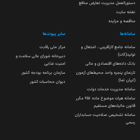
دستورالعمل مدیریت تعارض منافع
نقشه سایت
مناقصه و مزایده
سامانه‌ها
سایر پیوندها
سامانه جامع کارآفرینی ، اشتغال و
مرکز ملی رقابت
تولید(کات)
دبیرخانه شورای عالی سلامت و
بانک داده‌های اقتصادی و مالی
امنیت غذایی
تارنمای پنجره واحد محیط‌های آزمون
سازمان برنامه بودجه کشور
(ایران تما)
دیوان محاسبات کشور
سامانه مدیریت خدمات دولت
سامانه هیات موضوع ماده 251 مکرر
قانون مالیات‌های مستقیم
سامانه تشخیص صلاحیت حسابداران
رسمی