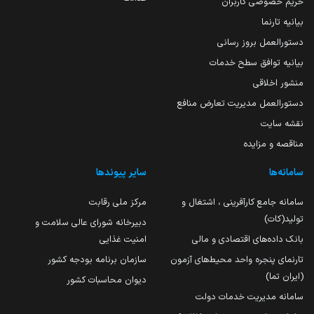
حریم خصوصی کاربران
بیانیه تارنما
دستورالعمل بروز رسانی
بیانیه توافق سطح خدمات
منشور اخلاقی
دستورالعمل مدیریت تعارض منافع
نقشه سایت
مناقصه و مزایده
سامانه‌ها
سایر پیوندها
سامانه جامع کارآفرینی ، اشتغال و
مرکز ملی رقابت
تولید(کات)
دبیرخانه شورای عالی سلامت و
بانک داده‌های اقتصادی و مالی
امنیت غذایی
تارنمای پنجره واحد محیط‌های آزمون
سازمان برنامه بودجه کشور
(ایران تما)
دیوان محاسبات کشور
سامانه مدیریت خدمات دولت