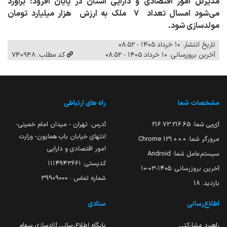
مدیرکل امور اقتصادی و دارایی استان در پایان افزود: برآورد
می‌شود امسال تعداد ۷ ملک به ارزش هزار میلیارد تومان
مولدسازی شود.
تاریخ انتشار: ۱۰ خرداد ۱۴۰۵ - ۰۸:۵۲
آخرین بروزرسانی: ۱۰ خرداد ۱۴۰۵ - ۰۸:۵۲
کد مطلب: 740948
مشخصات شما
راه های ارتباطی
آی‌پی شما:
216.73.216.65
آدرس: تهران - میدان امام خمینی-
انتهای خیابان باب همایون- وزارت
مرورگر شما:
131.0.0.0 Chrome
امور اقتصادی و دارایی
سیستم‌عامل شما:
Android
کدپستی: ۱۱۱۴۹۴۳۶۶۱
آخرین بروزرسانی:
۱۴۰۵-۰۳-۱۰
شماره تماس : 39909000
بازدید:
18
اطلاع‌رسانی
ستادی
راهبرد مشارکتی
پایگاه اطلاع‌رسانی آزادسازی سهام