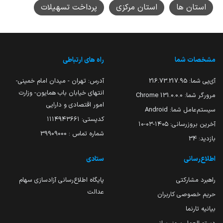
استان ها
استان مرکزی
پرداخت تسهیلات
مشخصات شما
راه های ارتباطی
آی‌پی شما:
216.73.217.95
آدرس: تهران - میدان امام خمینی-
انتهای خیابان باب همایون- وزارت
مرورگر شما:
131.0.0.0 Chrome
امور اقتصادی و دارایی
سیستم‌عامل شما:
Android
کدپستی: ۱۱۱۴۹۴۳۶۶۱
آخرین بروزرسانی:
۱۴۰۵-۰۳-۱۰
شماره تماس : 39909000
بازدید:
34
اطلاع‌رسانی
ستادی
راهبرد مشارکتی
پایگاه اطلاع‌رسانی آزادسازی سهام
عدالت
حریم خصوصی کاربران
بیانیه تارنما