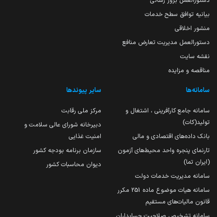
دستورالعمل بروز رسانی
بیانیه توافق سطح خدمات
منشور اخلاقی
دستورالعمل مدیریت تعارض منافع
نقشه سایت
مناقصه و مزایده
سامانه‌ها
سایر پیوندها
سامانه جامع کارآفرینی ، اشتغال و
مرکز ملی رقابت
تولید(کات)
دبیرخانه شورای عالی سلامت و
بانک داده‌های اقتصادی و مالی
امنیت غذایی
تارنمای پنجره واحد محیط‌های آزمون
سازمان برنامه بودجه کشور
(ایران تما)
دیوان محاسبات کشور
سامانه مدیریت خدمات دولت
سامانه هیات موضوع ماده 251 مکرر
قانون مالیات‌های مستقیم
سامانه تشخیص صلاحیت حسابداران