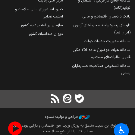
سامانه جامع کارآفرینی ، اشتغال و
مرکز ملی رقابت
تولید(کات)
دبیرخانه شورای عالی سلامت و
بانک داده‌های اقتصادی و مالی
امنیت غذایی
تارنمای پنجره واحد محیط‌های آزمون
سازمان برنامه بودجه کشور
(ایران تما)
دیوان محاسبات کشور
سامانه مدیریت خدمات دولت
سامانه هیات موضوع ماده 251 مکرر
قانون مالیات‌های مستقیم
سامانه تشخیص صلاحیت حسابداران
رسمی
طراحی و تولید: نستوه
تمام حقوق این سایت متعلق به پورتال وزارت امور اقتصادی و دارایی بوده و بازنشر
♿︎
مطالب تنها با ذکر منبع مجاز است.