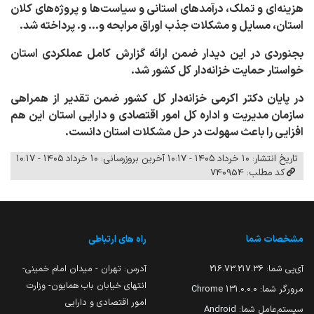
هزینه‌ای و تملک، درآمدهای استانی و سیاست‌ها و پروژه‌های کلان
استان، مسایل و مشکلات جذب اوراق مرابحه و... و. پرداخته شد.
بجنوردی در این دیدار ضمن ارائه گزارش کامل عملکردی استان
خواستار حمایت خزانه‌دار کل کشور شد.
در پایان دکتر اکرمی خزانه‌دار کل کشور ضمن تقدیر از همراهی
سازمان مدیریت و اداره کل امور اقتصادی و دارایی استان این هم
افزایی را باعث سهولت در حل مشکلات استان دانست.
تاریخ انتشار: ۱۰ خرداد ۱۴۰۵ - ۱۰:۱۷
آخرین بروزرسانی: ۱۰ خرداد ۱۴۰۵ - ۱۰:۱۷
کد مطلب: 740954
مشخصات شما
راه های ارتباطی
آی‌پی شما:
216.73.217.36
آدرس: تهران - میدان امام خمینی-
انتهای خیابان باب همایون- وزارت
مرورگر شما:
131.0.0.0 Chrome
امور اقتصادی و دارایی
سیستم‌عامل شما:
Android