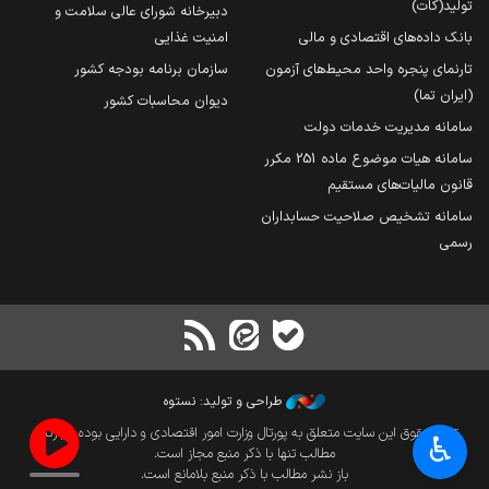
تولید(کات)
دبیرخانه شورای عالی سلامت و
بانک داده‌های اقتصادی و مالی
امنیت غذایی
تارنمای پنجره واحد محیط‌های آزمون
سازمان برنامه بودجه کشور
(ایران تما)
دیوان محاسبات کشور
سامانه مدیریت خدمات دولت
سامانه هیات موضوع ماده 251 مکرر
قانون مالیات‌های مستقیم
سامانه تشخیص صلاحیت حسابداران
رسمی
طراحی و تولید: نستوه
تمام حقوق این سایت متعلق به پورتال وزارت امور اقتصادی و دارایی بوده و بازنشر
♿︎
مطالب تنها با ذکر منبع مجاز است.
باز نشر مطالب با ذکر منبع بلامانع است.