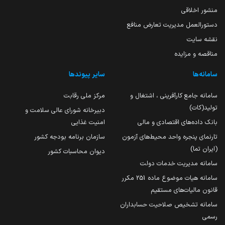
منشور اخلاقی
دستورالعمل مدیریت تعارض منافع
نقشه سایت
مناقصه و مزایده
سامانه‌ها
سایر پیوندها
سامانه جامع کارآفرینی ، اشتغال و
مرکز ملی رقابت
تولید(کات)
دبیرخانه شورای عالی سلامت و
بانک داده‌های اقتصادی و مالی
امنیت غذایی
تارنمای پنجره واحد محیط‌های آزمون
سازمان برنامه بودجه کشور
(ایران تما)
دیوان محاسبات کشور
سامانه مدیریت خدمات دولت
سامانه هیات موضوع ماده 251 مکرر
قانون مالیات‌های مستقیم
سامانه تشخیص صلاحیت حسابداران
رسمی