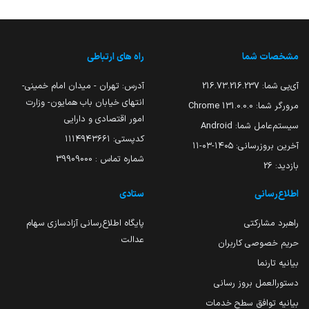
مشخصات شما
راه های ارتباطی
آی‌پی شما:
216.73.216.237
آدرس: تهران - میدان امام خمینی-
انتهای خیابان باب همایون- وزارت
مرورگر شما:
131.0.0.0 Chrome
امور اقتصادی و دارایی
سیستم‌عامل شما:
Android
کدپستی: ۱۱۱۴۹۴۳۶۶۱
آخرین بروزرسانی:
۱۴۰۵-۰۳-۱۱
شماره تماس : 39909000
بازدید:
26
اطلاع‌رسانی
ستادی
راهبرد مشارکتی
پایگاه اطلاع‌رسانی آزادسازی سهام
عدالت
حریم خصوصی کاربران
بیانیه تارنما
دستورالعمل بروز رسانی
بیانیه توافق سطح خدمات