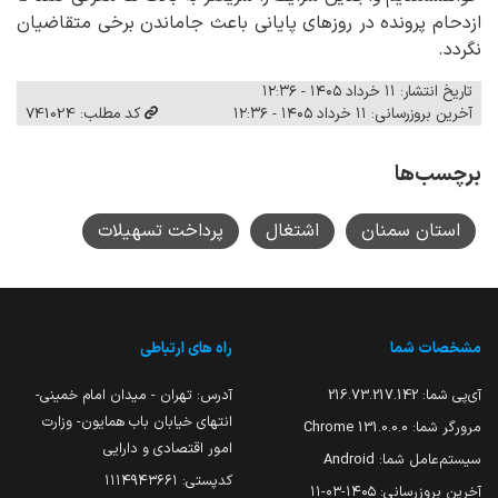
ازدحام پرونده در روزهای پایانی باعث جاماندن برخی متقاضیان
نگردد.
تاریخ انتشار: ۱۱ خرداد ۱۴۰۵ - ۱۲:۳۶
آخرین بروزرسانی: ۱۱ خرداد ۱۴۰۵ - ۱۲:۳۶
کد مطلب: 741024
برچسب‌ها
استان سمنان
اشتغال
پرداخت تسهیلات
مشخصات شما
راه های ارتباطی
آی‌پی شما:
216.73.217.142
آدرس: تهران - میدان امام خمینی-
انتهای خیابان باب همایون- وزارت
مرورگر شما:
131.0.0.0 Chrome
امور اقتصادی و دارایی
سیستم‌عامل شما:
Android
کدپستی: ۱۱۱۴۹۴۳۶۶۱
آخرین بروزرسانی:
۱۴۰۵-۰۳-۱۱