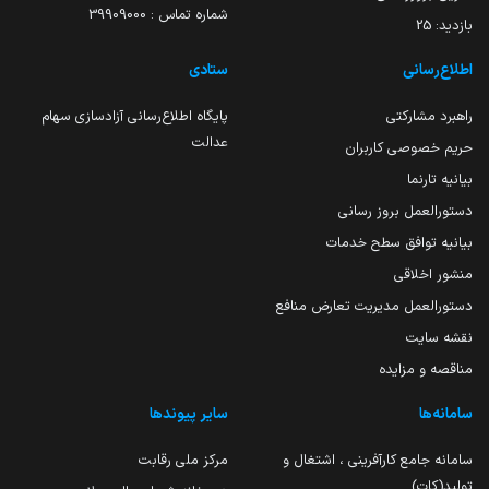
شماره تماس : 39909000
بازدید:
25
اطلاع‌رسانی
ستادی
راهبرد مشارکتی
پایگاه اطلاع‌رسانی آزادسازی سهام
عدالت
حریم خصوصی کاربران
بیانیه تارنما
دستورالعمل بروز رسانی
بیانیه توافق سطح خدمات
منشور اخلاقی
دستورالعمل مدیریت تعارض منافع
نقشه سایت
مناقصه و مزایده
سامانه‌ها
سایر پیوندها
سامانه جامع کارآفرینی ، اشتغال و
مرکز ملی رقابت
تولید(کات)