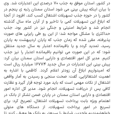
در کشور، استان موفق به جذب ۷۰ درصدی این اعتبارات شد. وی
با بیان اینکه پیش بینی می شود استان سمنان رتبه ی پنجم در
کشور را در حوزه جذب تسهیلات اشتغال کسب کند، افزود: از آنجا
که ابلاغ این تسهیلات کمی با تاخیر و از آبان ماه سال گذشته
انجام شد و شرایط امنیتی و جنگی نیز در کشور بود، جذب
حداکثری با مشکل مواجه شد؛ از این رو طی رایزنی های صورت
پذیرفته، مقرر شده که زمان جذب که پایان اردیبهشت به پایان
رسید، تمدید گردد و یا باقیمانده اعتبار به سال جدید منتقل
شود؛ که در این صورت می توانیم باقیمانده اعتبار را نیز جذب
کنیم. مدیر کل امور اقتصادی و دارایی استان سمنان بیان کرد:
پیش بینی این اعتبارات در سال جدید ۱۶۷۷۴ میلیارد ریال است
که امیدواریم ابلاغ آن زودتر اعلام گردد. کاظمی با اشاره به
اهمیت اشتغالزایی، گفت: صحت سنجی و رسیدن به آمار واقعی
اشتغال از نکات مهمی است که باید مورد توجه قرار گیرد و نظارت
کافی پس از دریافت تسهیلات، انجام شود. مدیر کل اداره امور
اقتصادی و دارایی استان سمنان در پایان ضمن تشکر از بانک در
اهتمام ویژه بابت پرداخت تسهیلات اشتغال، تصریح کرد: برای
تسریع در امور پرداخت تسهیلات، از دستگاه های متولی
خواهشمندیم واجدین شرایط را سریعتر به بانک ها معرفی کنند تا