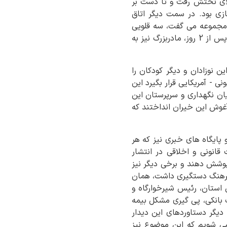
الای تختش رفت و تا دست بر
ازی بود. در سمت دیگر اتاق
 مجموعه می گفت، سه قلویی
هستند که مادرشان موقع زایمان فوت شده سپس سرپرستی آن را به مادربزرگشان سپردند اما تنها پس از 2 روز، مادربزرگ نیز به
فت که در دوره جنگ تحمیلی 40 روزه سرپرستی این نوزادان و دیگر کودکان را
 - آمریکایی قرار بگیرد این
ان نگهداری و سرپرستان این
آغوش این خیران انداختند که
و پایگاه های خبری نیز که هر
نونی و اخلاقی در انتشار
 پوشش دهند و برخی دیگر نیز
فرهنگ دستگیری داشت، همان
 استان، رئیس شیرخوارگاه و
ب بانکی، پی گیری مشکل بیمه
دیگر دستاوردهای این دیدار
می شویم که این موضوع نیز