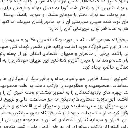
 بازدید نیز که خنده های همان نوزاد توجه اش را جلب کرده بود ب
زاد شیرین تر و بلندتر شد، گویا به دنبال بهانه و فرصتی برای ب
ر هم بودند، سه نوزاد دختر با موهای مشکی و صورت بانمک، پرستار
م به علت فقر توان سرپرستی آنان را ندارد.
مدیرکل بهزیستی و رئیس شیرخوارگاه هم می گ
ده اگر این شیرخوارگاه مورد اصابت پرتابه های دشمن کودک کش صهیونی
اشند. برخی از حاضران و مدیران اقتصادی استان نیز از جمله بانی
ایام شده بودند که با دیدن آنان و شناختن این عزیران خودشان را به 
دگان حاضر، ایجاد کرد.
 نصرنیوز، ایسنا، فارس، مهر،راهبرد رسانه و برخی دیگر از خبرگزاری ها 
حساسات، معصومیت و مظلومیت را بازتاب دهند به علت محدودیت قا
تند چهره های بازدیدکنندگان را به تصویر بکشند و بحث خبری آن را
تند. این بازدید دستاوردهای دیگری به جز مساعدت مالی و ترویج 
ن مدیرکل بهزیستی، نماینده وزیر و مدیرکل امور اقتصادی و دارایی
گزار گردید، ارایه تسهیلات مورد نیاز شیرخوارگاه بدون میانگین حسا
دن خیران و سرمایه گذاران اقتصادی استان با مجموعه بهزیستی از 
د، البته اگر بازتاب رسانه ای آن به طور کامل دنبال شود متوجه 