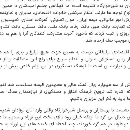
ان به شیرخوارگاه کشیده است اما کهگاهی چشم امیدشان با همین س
ع توجه ها دارند. ابتکار سرکشی خانواده اقتصادی، مدیران و نماینده 
رکل امور مالیاتی، بیمه ایران، اموال تملیکی، گمرکات استان، کمیسیون
نک تجارت، بانک مهر، بانک رفاه، بانک ملت، بانک مسکن، بانک کشا
وزی را ثبت کردند که ذخیره آخرت مشارکت کنندگان آنرا را هم به دن
ی موجب صله ارحام شد.
قتصادی تبلیغاتی نیست به همین جهت هیچ تبلیغ و بنری را هم د
ز زبان مسئولان متولی و اقدام سریع برای رفع این مشکلات و از 
ن و نیازمندان است تا فرهنگ دستگیری در این ایام خاص بیش از پ
یش از سه میلیارد ریال کمک مالی و همچنین البسه مساعدت شد تنه
 که اشاره شد ترویج فرهنگ انفاق و دستگیری از نیازمندان هدف ا
اید به فکر این عزیزان باشیم.
بال می کرد تا اینکه خیلی زود بالای تخت این نوزاد رسیدیم، با د
ی دو طرف در هم گره خوردند، چند لحظه ای خنده های این نوزاد به حا