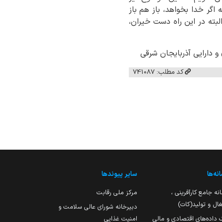
اگر خدا بخواهد، باز هم باز
لبته در این راه دست خیران،
ایی آذربایجان شرقی
کد مطلب: 741087
نه‌ها
سایر پیوندها
نه جامع کارآفرینی ،
مرکز ملی رقابت
ال و تولید(کات)
دبیرخانه شورای عالی سلامت و
 داده‌های اقتصادی و مالی
امنیت غذایی