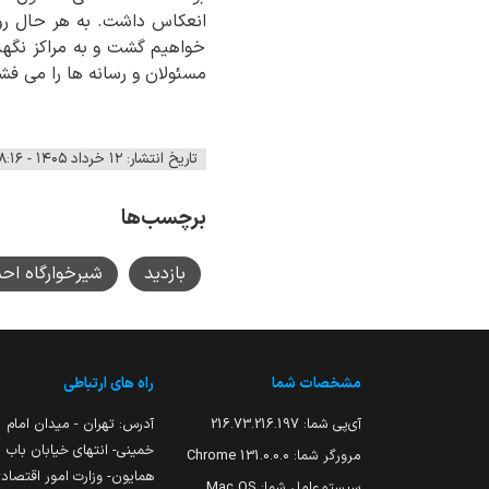
انعکاس داشت. به هر حال روز 
خواهیم گشت و به مراکز نگهدا
مسئولان و رسانه ها را می فش
هیات امنا و روابط عمو
تاریخ انتشار: ۱۲ خرداد ۱۴۰۵ - ۱۸:۱۶
برچسب‌ها
بازدید
شیرخوارگاه اح
مشخصات شما
راه های ارتباطی
آی‌پی شما:
216.73.216.197
آدرس: تهران - میدان امام
خمینی- انتهای خیابان باب
مرورگر شما:
131.0.0.0 Chrome
همایون- وزارت امور اقتصاد
سیستم‌عامل شما:
Mac OS