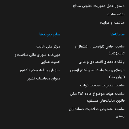
دستورالعمل مدیریت تعارض منافع
نقشه سایت
مناقصه و مزایده
سامانه‌ها
سایر پیوندها
سامانه جامع کارآفرینی ، اشتغال و
مرکز ملی رقابت
تولید(کات)
دبیرخانه شورای عالی سلامت و
بانک داده‌های اقتصادی و مالی
امنیت غذایی
تارنمای پنجره واحد محیط‌های آزمون
سازمان برنامه بودجه کشور
(ایران تما)
دیوان محاسبات کشور
سامانه مدیریت خدمات دولت
سامانه هیات موضوع ماده 251 مکرر
قانون مالیات‌های مستقیم
سامانه تشخیص صلاحیت حسابداران
رسمی