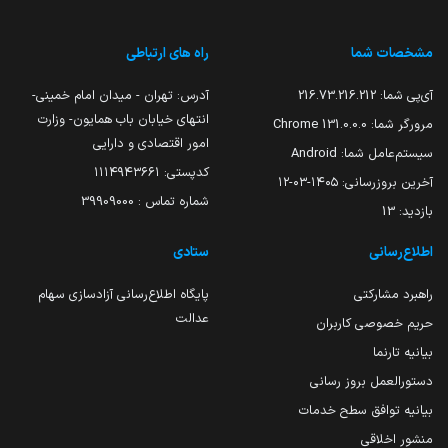
مشخصات شما
راه های ارتباطی
آی‌پی شما:
216.73.216.212
آدرس: تهران - میدان امام خمینی-
انتهای خیابان باب همایون- وزارت
مرورگر شما:
131.0.0.0 Chrome
امور اقتصادی و دارایی
سیستم‌عامل شما:
Android
کدپستی: ۱۱۱۴۹۴۳۶۶۱
آخرین بروزرسانی:
۱۴۰۵-۰۳-۱۲
شماره تماس : 39909000
بازدید:
13
اطلاع‌رسانی
ستادی
راهبرد مشارکتی
پایگاه اطلاع‌رسانی آزادسازی سهام
عدالت
حریم خصوصی کاربران
بیانیه تارنما
دستورالعمل بروز رسانی
بیانیه توافق سطح خدمات
منشور اخلاقی