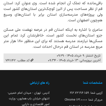
باقی‌مانده که تملک آن انجام شده است. وی عنوان کرد: استان
قم از نظر مساحت پس از البرز کوچک‌ترین استان‌های کشور است
ولی پروژه‌های مدرسه‌سازی استان برابر با استان‌های وسیع
هم‌چون اصفهان است.
سامری با اشاره به اینکه استان قم در عرصه نهضت ملی مسکن
جزو استان‌های نخست کشور است، خاطرنشان کرد: تمام این
مسکن‌ها نیازمند مدرسه هستند که برای این منظور ۱۸۰ هزار متر
مربع مدرسه در استان قم درحال احداث است.
تاریخ انتشار: ۹ خرداد ۱۴۰۵ - ۰۹:۲۹
آخرین بروزرسانی: ۱۳ خرداد ۱۴۰۵ - ۰۹:۳۴
کد مطلب: 741142
مشخصات شما
راه های ارتباطی
آی‌پی شما:
216.73.216.159
آدرس: تهران - میدان امام خمینی-
انتهای خیابان باب همایون- وزارت
مرورگر شما:
131.0.0.0 Chrome
امور اقتصادی و دارایی