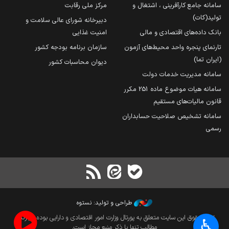
سامانه جامع کارآفرینی ، اشتغال و
مرکز ملی رقابت
تولید(کات)
دبیرخانه شورای عالی سلامت و
بانک داده‌های اقتصادی و مالی
امنیت غذایی
تارنمای پنجره واحد محیط‌های آزمون
سازمان برنامه بودجه کشور
(ایران تما)
دیوان محاسبات کشور
سامانه مدیریت خدمات دولت
سامانه هیات موضوع ماده 251 مکرر
قانون مالیات‌های مستقیم
سامانه تشخیص صلاحیت حسابداران
رسمی
طراحی و تولید: نستوه
تمام حقوق این سایت متعلق به پورتال وزارت امور اقتصادی و دارایی بوده و بازنشر
♿︎
مطالب تنها با ذکر منبع مجاز است.