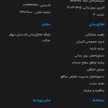
سیستم‌عامل شما:
Android
کدپستی: ۱۱۱۴۹۴۳۶۶۱
آخرین بروزرسانی:
۱۴۰۵-۰۳-۱۳
شماره تماس : 39909000
بازدید:
4
اطلاع‌رسانی
ستادی
راهبرد مشارکتی
پایگاه اطلاع‌رسانی آزادسازی سهام
عدالت
حریم خصوصی کاربران
بیانیه تارنما
دستورالعمل بروز رسانی
بیانیه توافق سطح خدمات
منشور اخلاقی
دستورالعمل مدیریت تعارض منافع
نقشه سایت
مناقصه و مزایده
سامانه‌ها
سایر پیوندها