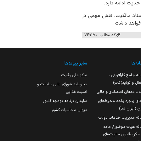
جدیت ادامه دارد.
 اسناد مالکیت، نقش مهمی در
 خواهد داشت.
کد مطلب: 741170
نه‌ها
سایر پیوندها
نه جامع کارآفرینی ،
مرکز ملی رقابت
ال و تولید(کات)
دبیرخانه شورای عالی سلامت و
 داده‌های اقتصادی و مالی
امنیت غذایی
مای پنجره واحد محیط‌های
سازمان برنامه بودجه کشور
ن (ایران تما)
دیوان محاسبات کشور
انه مدیریت خدمات دولت
نه هیات موضوع ماده
251 مکرر قانون مالیات‌های