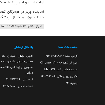
دولت است و این روند با همکا
نماینده وزیر در هرمزگان تصر
حفظ حقوق بیت‌المال، پیشگیری 
تاریخ انتشار: ۱۳ خرداد ۱۴۰۵ - ۱۰:۵۷
مشخصات شما
راه های ارتباطی
آی‌پی شما:
216.73.216.199
آدرس: تهران - میدان امام
خمینی- انتهای خیابان باب
مرورگر شما:
131.0.0.0 Chrome
همایون- وزارت امور اقتصاد
سیستم‌عامل شما:
Mac OS
دارایی
آخرین بروزرسانی:
۱۴۰۵-۰۳-۱۳
کدپستی: ۱۱۱۴۹۴۳۶۶۱
بازدید:
24
شماره تماس : 39909000