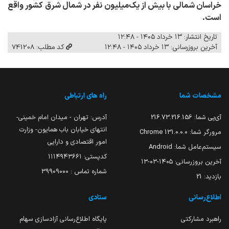
خراسان شمالی با بیش از یک‌میلیون نفر در شمال شرق کشور واقع
است.
تاریخ انتشار: ۱۳ خرداد ۱۴۰۵ - ۱۲:۴۸
آخرین بروزرسانی: ۱۳ خرداد ۱۴۰۵ - ۱۲:۴۸
کد مطلب: 741208
مشخصات شما
راه های ارتباطی
آی‌پی شما:
216.73.216.156
آدرس: تهران - میدان امام خمینی-
انتهای خیابان باب همایون- وزارت
مرورگر شما:
131.0.0.0 Chrome
امور اقتصادی و دارایی
سیستم‌عامل شما:
Android
کدپستی: ۱۱۱۴۹۴۳۶۶۱
آخرین بروزرسانی:
۱۴۰۵-۰۳-۱۳
شماره تماس : 39909000
بازدید:
21
اطلاع‌رسانی
ستادی
راهبرد مشارکتی
پایگاه اطلاع‌رسانی آزادسازی سهام