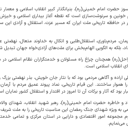
جانسوز حضرت امام خمینی(ره)، بنیانگذار کبیر انقلاب اسلامی و معم
ادآور قیام خونین و سرنوشت‌سازی است که نقطه آغاز بیداری اسلامی و خی
ر در حافظه تاریخی ملت ایران که مسیر عزت، استقلال و آزادی این س
یمان، مردم‌باوری، استقلال‌طلبی و اتکال به خداوند متعال، نهضتی عظی
د، بلکه به الگویی الهام‌بخش برای ملت‌های آزادی‌خواه جهان تبدیل ش
راحل(ره) همچنان چراغ راه مسئولان و خدمتگزاران نظام اسلامی در
ای انقلاب اسلامی است.
رداد نیز تجلی اراده و آگاهی مردمی بود که با نثار جان خویش، بذر نهضتی بزرگ 
ا هموار ساختند. این قیام تاریخی، نماد پیوند عمیق مردم با آرمان‌ه
ار بود که آثار و برکات آن تا امروز در اقتدار و استقلال کشور نمایان ا
امی به ویژه شهدای جنگ رمضان این مناسبت تاریخی را به ملت شریف ا
خدوم مجموعه امور اقتصادی و دارایی در استان مرکزی و تمامی خدم
می‌نمایم.