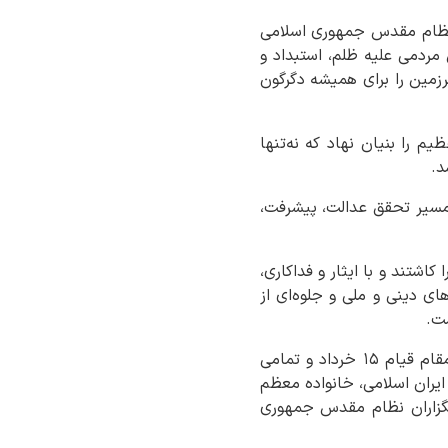
ار نظام مقدس جمهوری اسلامی
زش مردمی علیه ظلم، استبداد و
رزمین را برای همیشه دگرگون
م را بنیان نهاد که نه‌تنها
د.
 مسیر تحقق عدالت، پیشرفت،
را کاشتند و با ایثار و فداکاری،
ای دینی و ملی و جلوه‌ای از
ست.
اینجانب ضمن گرامیداشت یاد و خاطره حضرت امام خمینی(ره)، رهبر شهید انقلاب، شهدای والامقام قیام ۱۵ خرداد و تمامی
یران اسلامی، خانواده معظم
تگزاران نظام مقدس جمهوری