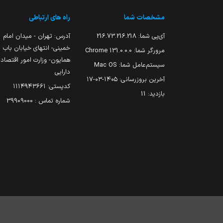
مشخصات شما
راه های ارتباطی
آی‌پی شما:
216.73.216.218
آدرس: تهران - میدان امام
خمینی- انتهای خیابان باب
مرورگر شما:
131.0.0.0 Chrome
همایون- وزارت امور اقتصاد
سیستم‌عامل شما:
Mac OS
دارایی
آخرین بروزرسانی:
۱۴۰۵-۰۳-۱۷
کدپستی: ۱۱۱۴۹۴۳۶۶۱
بازدید:
11
شماره تماس : 39909000