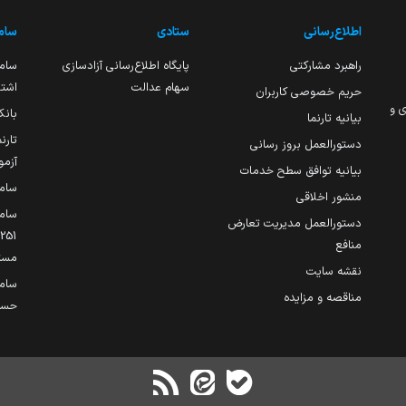
اطلاع‌رسانی
ستادی
ساما
راهبرد مشارکتی
پایگاه اطلاع‌رسانی آزادسازی
ساما
سهام عدالت
اشتغ
حریم خصوصی کاربران
ی و
بانک
بیانیه تارنما
تارن
دستورالعمل بروز رسانی
آزمو
بیانیه توافق سطح خدمات
سام
منشور اخلاقی
ساما
دستورالعمل مدیریت تعارض
منافع
مست
نقشه سایت
سام
مناقصه و مزایده
حساب