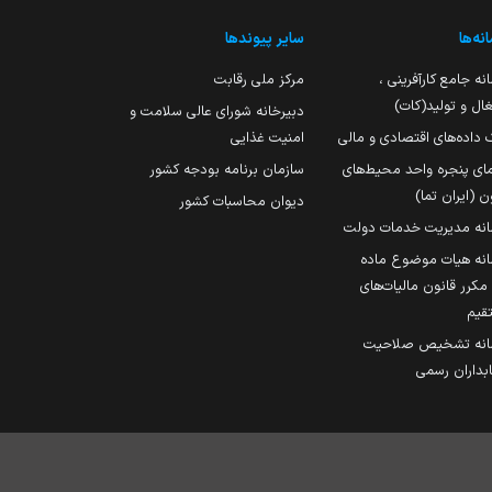
نه‌ها
سایر پیوندها
نه جامع کارآفرینی ،
مرکز ملی رقابت
ال و تولید(کات)
دبیرخانه شورای عالی سلامت و
 داده‌های اقتصادی و مالی
امنیت غذایی
مای پنجره واحد محیط‌های
سازمان برنامه بودجه کشور
ن (ایران تما)
دیوان محاسبات کشور
انه مدیریت خدمات دولت
نه هیات موضوع ماده
251 مکرر قانون مالیات‌های
قیم
انه تشخیص صلاحیت
داران رسمی