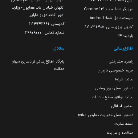
آی‌پی شما:
216.73.216.139
آدرس: تهران - میدان امام خمینی-
انتهای خیابان باب همایون- وزارت
مرورگر شما:
131.0.0.0 Chrome
امور اقتصادی و دارایی
سیستم‌عامل شما:
Android
کدپستی: ۱۱۱۴۹۴۳۶۶۱
آخرین بروزرسانی:
۱۴۰۵-۰۳-۱۷
شماره تماس : 39909000
بازدید:
24
اطلاع‌رسانی
ستادی
راهبرد مشارکتی
پایگاه اطلاع‌رسانی آزادسازی سهام
عدالت
حریم خصوصی کاربران
بیانیه تارنما
دستورالعمل بروز رسانی
بیانیه توافق سطح خدمات
منشور اخلاقی
دستورالعمل مدیریت تعارض منافع
نقشه سایت
مناقصه و مزایده