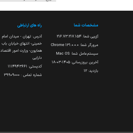
مشخصات شما
راه های ارتباطی
آی‌پی شما:
216.73.217.154
آدرس: تهران - میدان امام
خمینی- انتهای خیابان باب
مرورگر شما:
131.0.0.0 Chrome
همایون- وزارت امور اقتصاد
سیستم‌عامل شما:
Mac OS
دارایی
آخرین بروزرسانی:
۱۴۰۵-۰۳-۱۸
کدپستی: ۱۱۱۴۹۴۳۶۶۱
بازدید:
12
شماره تماس : 39909000