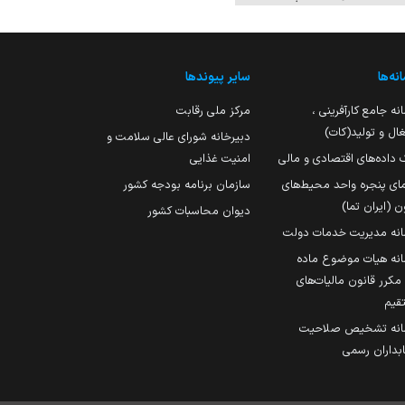
نه‌ها
سایر پیوندها
نه جامع کارآفرینی ،
مرکز ملی رقابت
ال و تولید(کات)
دبیرخانه شورای عالی سلامت و
 داده‌های اقتصادی و مالی
امنیت غذایی
مای پنجره واحد محیط‌های
سازمان برنامه بودجه کشور
ن (ایران تما)
دیوان محاسبات کشور
انه مدیریت خدمات دولت
نه هیات موضوع ماده
251 مکرر قانون مالیات‌های
قیم
انه تشخیص صلاحیت
داران رسمی