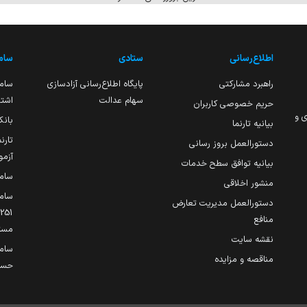
اطلاع‌رسانی
ستادی
ساما
راهبرد مشارکتی
پایگاه اطلاع‌رسانی آزادسازی
ساما
سهام عدالت
اشتغ
حریم خصوصی کاربران
ی و
بانک
بیانیه تارنما
تارن
دستورالعمل بروز رسانی
آزمو
بیانیه توافق سطح خدمات
سام
منشور اخلاقی
ساما
دستورالعمل مدیریت تعارض
منافع
مست
نقشه سایت
سام
مناقصه و مزایده
حساب