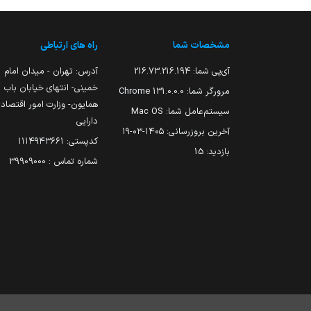
مشخصات شما
راه های ارتباطی
آی‌پی شما:
216.73.216.194
آدرس: تهران - میدان امام
خمینی- انتهای خیابان باب
مرورگر شما:
131.0.0.0 Chrome
همایون- وزارت امور اقتصاد
سیستم‌عامل شما:
Mac OS
دارایی
آخرین بروزرسانی:
۱۴۰۵-۰۳-۱۹
کدپستی: ۱۱۱۴۹۴۳۶۶۱
بازدید:
15
شماره تماس : 39909000