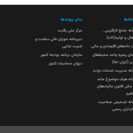
نه‌ها
سایر پیوندها
نه جامع کارآفرینی ،
مرکز ملی رقابت
ال و تولید(کات)
دبیرخانه شورای عالی سلامت و
 داده‌های اقتصادی و مالی
امنیت غذایی
مای پنجره واحد محیط‌های
سازمان برنامه بودجه کشور
ن (ایران تما)
دیوان محاسبات کشور
انه مدیریت خدمات دولت
نه هیات موضوع ماده
251 مکرر قانون مالیات‌های
قیم
انه تشخیص صلاحیت
داران رسمی