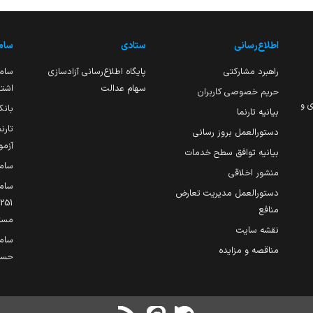
اطلاع‌رسانی
ستادی
ساما
راهبرد مشارکتی
پایگاه اطلاع‌رسانی آزادسازی
ساما
سهام عدالت
اشتغ
حریم خصوصی کاربران
ی و
بانک
بیانیه تارنما
تارن
دستورالعمل بروز رسانی
آزمو
بیانیه توافق سطح خدمات
سام
منشور اخلاقی
ساما
دستورالعمل مدیریت تعارض
منافع
مست
نقشه سایت
سام
مناقصه و مزایده
حساب