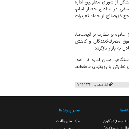
کل از شورای معاونین اداره
، بازرسان اداره کل صمت و نمایندگان جهاد کشاورزی، از 96 واحد صنفی در مناطق حصار امام،
 قانونی به مراجع ذی‌صلاح از جمله تعزیرات
 علاوه بر نظارت بر قیمت‌ها،
وق مصرف‌کنندگان و کاهش
به بازار بازگردد.
ستگاهی میان اداره کل امور
نظارتی با رویکردی قاطعانه،
کد مطلب: 741434
نه‌ها
سایر پیوندها
نه جامع کارآفرینی ،
مرکز ملی رقابت
ال و تولید(کات)