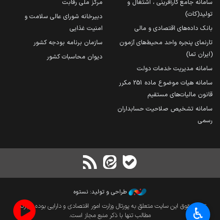
سامانه جامع کارآفرینی ، اشتغال و
مرکز ملی رقابت
تولید(کات)
دبیرخانه شورای عالی سلامت و
بانک داده‌های اقتصادی و مالی
امنیت غذایی
تارنمای پنجره واحد محیط‌های آزمون
سازمان برنامه بودجه کشور
(ایران تما)
دیوان محاسبات کشور
سامانه مدیریت خدمات دولت
سامانه هیات موضوع ماده 251 مکرر
قانون مالیات‌های مستقیم
سامانه تشخیص صلاحیت حسابداران
رسمی
طراحی و تولید: نستوه
تمام حقوق این سایت متعلق به پورتال وزارت امور اقتصادی و دارایی بوده و بازنشر
♿︎
مطالب تنها با ذکر منبع مجاز است.