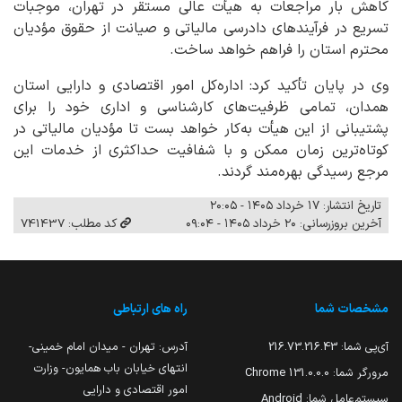
کاهش بار مراجعات به هیأت عالی مستقر در تهران، موجبات
تسریع در فرآیندهای دادرسی مالیاتی و صیانت از حقوق مؤدیان
محترم استان را فراهم خواهد ساخت.
وی در پایان تأکید کرد: اداره‌کل امور اقتصادی و دارایی استان
همدان، تمامی ظرفیت‌های کارشناسی و اداری خود را برای
پشتیبانی از این هیأت به‌کار خواهد بست تا مؤدیان مالیاتی در
کوتاه‌ترین زمان ممکن و با شفافیت حداکثری از خدمات این
مرجع رسیدگی بهره‌مند گردند.
تاریخ انتشار: ۱۷ خرداد ۱۴۰۵ - ۲۰:۰۵
آخرین بروزرسانی: ۲۰ خرداد ۱۴۰۵ - ۰۹:۰۴
کد مطلب: 741437
مشخصات شما
راه های ارتباطی
آی‌پی شما:
216.73.216.43
آدرس: تهران - میدان امام خمینی-
انتهای خیابان باب همایون- وزارت
مرورگر شما:
131.0.0.0 Chrome
امور اقتصادی و دارایی
سیستم‌عامل شما:
Android