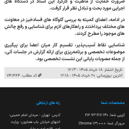
ضرورت حمایت از ماهیت و کارکرد این اسناد در دستگاه‌ های
اجرایی مورد بحث و تبادل نظر قرار گرفت.
در ادامه، اعضای کمیته به بررسی گلوگاه‌ های فسادخیز در معاونت‌
های مختلف پرداختند و راهکارهای لازم برای شناسایی و رفع چالش‌
های موجود را مطرح کردند.
شناسایی نقاط آسیب‌پذیر، تقسیم کار میان اعضا برای پیگیری
موضوعات تخصصی و برنامه‌ریزی برای ارائه گزارش در جلسات آتی،
از جمله مصوبات پایانی این نشست تخصصی بود.
تاریخ انتشار: ۱۸ خرداد ۱۴۰۵ - ۱۲:۱۳
آخرین بروزرسانی: ۲۰ خرداد ۱۴۰۵ - ۱۲:۱۸
کد مطلب: 741464
مشخصات شما
راه های ارتباطی
آی‌پی شما:
216.73.217.140
آدرس: تهران - میدان امام خمینی-
انتهای خیابان باب همایون- وزارت
مرورگر شما:
131.0.0.0 Chrome
امور اقتصادی و دارایی