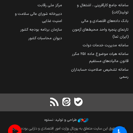
سامانه جامع کارآفرینی ، اشتغال و
مرکز ملی رقابت
تولید(کات)
دبیرخانه شورای عالی سلامت و
بانک داده‌های اقتصادی و مالی
امنیت غذایی
تارنمای پنجره واحد محیط‌های آزمون
سازمان برنامه بودجه کشور
(ایران تما)
دیوان محاسبات کشور
سامانه مدیریت خدمات دولت
سامانه هیات موضوع ماده 251 مکرر
قانون مالیات‌های مستقیم
سامانه تشخیص صلاحیت حسابداران
رسمی
طراحی و تولید: نستوه
تمام حقوق این سایت متعلق به پورتال وزارت امور اقتصادی و دارایی بوده و بازنشر
♿︎