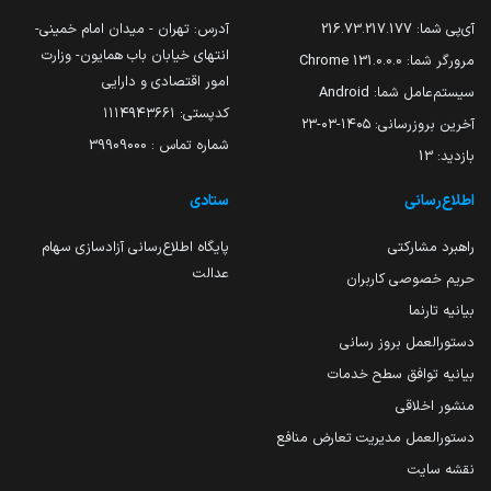
آی‌پی شما:
216.73.217.177
آدرس: تهران - میدان امام خمینی-
انتهای خیابان باب همایون- وزارت
مرورگر شما:
131.0.0.0 Chrome
امور اقتصادی و دارایی
سیستم‌عامل شما:
Android
کدپستی: ۱۱۱۴۹۴۳۶۶۱
آخرین بروزرسانی:
۱۴۰۵-۰۳-۲۳
شماره تماس : 39909000
بازدید:
13
اطلاع‌رسانی
ستادی
راهبرد مشارکتی
پایگاه اطلاع‌رسانی آزادسازی سهام
عدالت
حریم خصوصی کاربران
بیانیه تارنما
دستورالعمل بروز رسانی
بیانیه توافق سطح خدمات
منشور اخلاقی
دستورالعمل مدیریت تعارض منافع
نقشه سایت