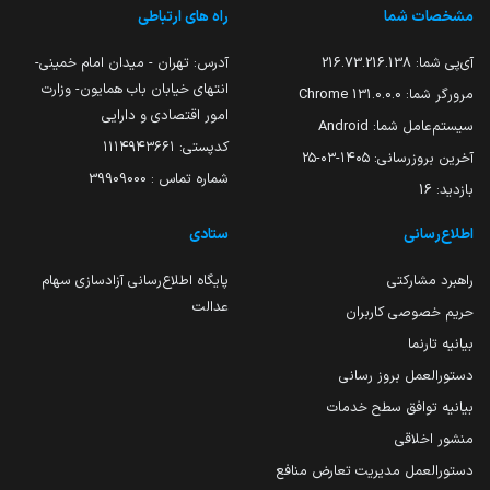
مشخصات شما
راه های ارتباطی
آی‌پی شما:
216.73.216.138
آدرس: تهران - میدان امام خمینی-
انتهای خیابان باب همایون- وزارت
مرورگر شما:
131.0.0.0 Chrome
امور اقتصادی و دارایی
سیستم‌عامل شما:
Android
کدپستی: ۱۱۱۴۹۴۳۶۶۱
آخرین بروزرسانی:
۱۴۰۵-۰۳-۲۵
شماره تماس : 39909000
بازدید:
16
اطلاع‌رسانی
ستادی
راهبرد مشارکتی
پایگاه اطلاع‌رسانی آزادسازی سهام
عدالت
حریم خصوصی کاربران
بیانیه تارنما
دستورالعمل بروز رسانی
بیانیه توافق سطح خدمات
منشور اخلاقی
دستورالعمل مدیریت تعارض منافع