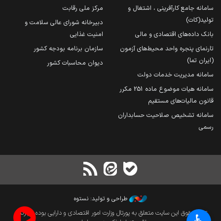
سامانه جامع کارآفرینی ، اشتغال و
مرکز ملی رقابت
تولید(کات)
دبیرخانه شورای عالی سلامت و
بانک داده‌های اقتصادی و مالی
امنیت غذایی
تارنمای پنجره واحد محیط‌های آزمون
سازمان برنامه بودجه کشور
(ایران تما)
دیوان محاسبات کشور
سامانه مدیریت خدمات دولت
سامانه هیات موضوع ماده 251 مکرر
قانون مالیات‌های مستقیم
سامانه تشخیص صلاحیت حسابداران
رسمی
طراحی و تولید: نستوه
تمام حقوق این سایت متعلق به پورتال وزارت امور اقتصادی و دارایی بوده و بازنشر
♿︎