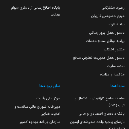
راهبرد مشارکتی
پایگاه اطلاع‌رسانی آزادسازی سهام
عدالت
حریم خصوصی کاربران
بیانیه تارنما
دستورالعمل بروز رسانی
بیانیه توافق سطح خدمات
منشور اخلاقی
دستورالعمل مدیریت تعارض منافع
نقشه سایت
مناقصه و مزایده
سامانه‌ها
سایر پیوندها
سامانه جامع کارآفرینی ، اشتغال و
مرکز ملی رقابت
تولید(کات)
دبیرخانه شورای عالی سلامت و
بانک داده‌های اقتصادی و مالی
امنیت غذایی
تارنمای پنجره واحد محیط‌های آزمون
سازمان برنامه بودجه کشور
(ایران تما)