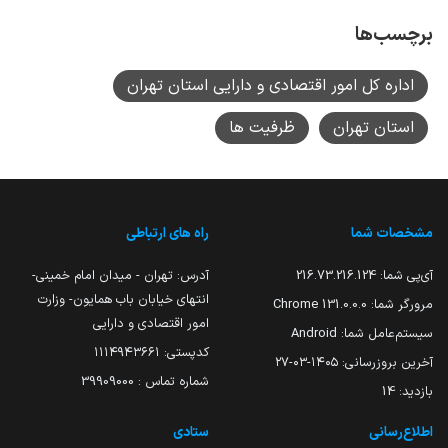
برچسب‌ها
اداره کل امور اقتصادی و دارایی استان تهران
استان تهران
ظرفیت ها
مشخصات شما
راه های ارتباطی
آی‌پی شما:
216.73.216.124
آدرس: تهران - میدان امام خمینی-
انتهای خیابان باب همایون- وزارت
مرورگر شما:
131.0.0.0 Chrome
امور اقتصادی و دارایی
سیستم‌عامل شما:
Android
کدپستی: ۱۱۱۴۹۴۳۶۶۱
آخرین بروزرسانی:
۱۴۰۵-۰۳-۲۷
شماره تماس : 39909000
بازدید:
14
اطلاع‌رسانی
ستادی