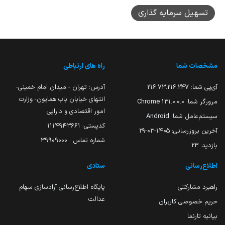
تسهیل سرمایه گذاری
مشخصات شما
راه های ارتباطی
آی‌پی شما:
216.73.216.247
آدرس: تهران - میدان امام خمینی-
انتهای خیابان باب همایون- وزارت
مرورگر شما:
131.0.0.0 Chrome
امور اقتصادی و دارایی
سیستم‌عامل شما:
Android
کدپستی: ۱۱۱۴۹۴۳۶۶۱
آخرین بروزرسانی:
۱۴۰۵-۰۳-۲۹
شماره تماس : 39909000
بازدید:
23
اطلاع‌رسانی
ستادی
راهبرد مشارکتی
پایگاه اطلاع‌رسانی آزادسازی سهام
عدالت
حریم خصوصی کاربران
بیانیه تارنما