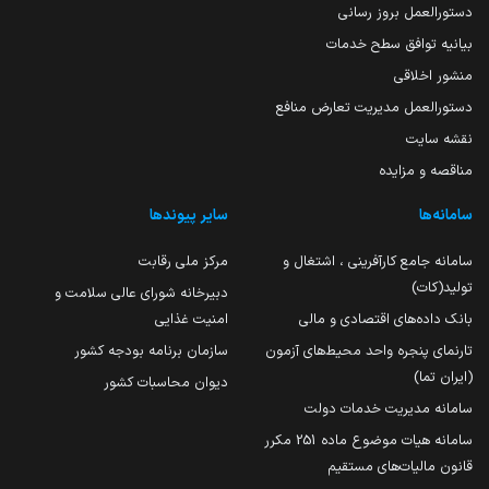
دستورالعمل بروز رسانی
بیانیه توافق سطح خدمات
منشور اخلاقی
دستورالعمل مدیریت تعارض منافع
نقشه سایت
مناقصه و مزایده
سامانه‌ها
سایر پیوندها
سامانه جامع کارآفرینی ، اشتغال و
مرکز ملی رقابت
تولید(کات)
دبیرخانه شورای عالی سلامت و
بانک داده‌های اقتصادی و مالی
امنیت غذایی
تارنمای پنجره واحد محیط‌های آزمون
سازمان برنامه بودجه کشور
(ایران تما)
دیوان محاسبات کشور
سامانه مدیریت خدمات دولت
سامانه هیات موضوع ماده 251 مکرر
قانون مالیات‌های مستقیم