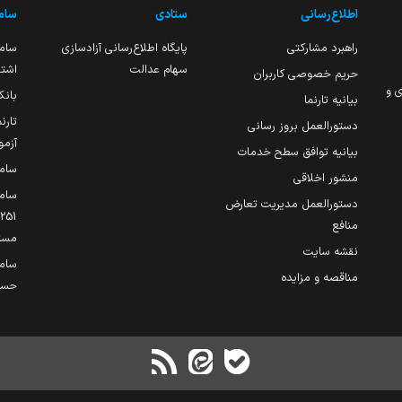
اطلاع‌رسانی
ستادی
ساما
راهبرد مشارکتی
پایگاه اطلاع‌رسانی آزادسازی
ساما
سهام عدالت
اشتغ
حریم خصوصی کاربران
ی و
بانک
بیانیه تارنما
تارن
دستورالعمل بروز رسانی
آزمو
بیانیه توافق سطح خدمات
سام
منشور اخلاقی
ساما
دستورالعمل مدیریت تعارض
منافع
مست
نقشه سایت
سام
مناقصه و مزایده
حساب