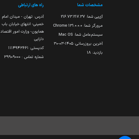
مشخصات شما
راه های ارتباطی
آی‌پی شما:
216.73.217.37
آدرس: تهران - میدان امام
خمینی- انتهای خیابان باب
مرورگر شما:
131.0.0.0 Chrome
همایون- وزارت امور اقتصاد
سیستم‌عامل شما:
Mac OS
دارایی
آخرین بروزرسانی:
۱۴۰۵-۰۳-۳۰
کدپستی: ۱۱۱۴۹۴۳۶۶۱
بازدید:
18
شماره تماس : 39909000