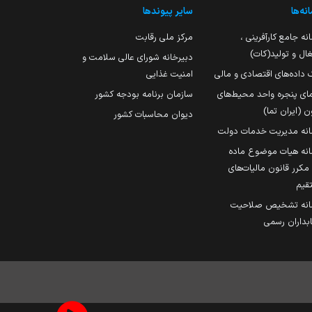
نه‌ها
سایر پیوندها
نه جامع کارآفرینی ،
مرکز ملی رقابت
ال و تولید(کات)
دبیرخانه شورای عالی سلامت و
 داده‌های اقتصادی و مالی
امنیت غذایی
مای پنجره واحد محیط‌های
سازمان برنامه بودجه کشور
ن (ایران تما)
دیوان محاسبات کشور
انه مدیریت خدمات دولت
نه هیات موضوع ماده
251 مکرر قانون مالیات‌های
قیم
انه تشخیص صلاحیت
داران رسمی