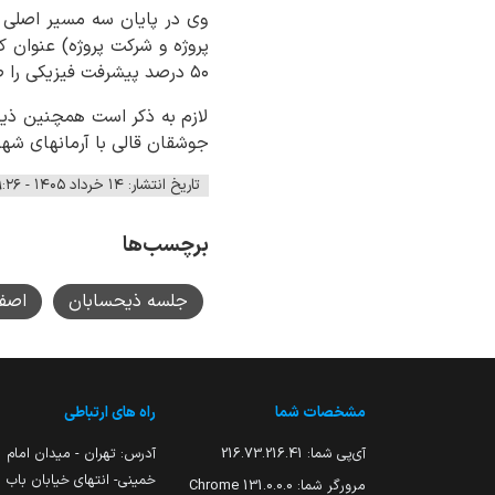
وی در پایان سه مسیر اصلی ب
۵۰ درصد پیشرفت فیزیکی را طی کرده باشند و ظرف پنج سال به سودآوری برسند.
لازم به ذکر است همچنین ذی
جوشقان قالی با آرمانهای شهد
تاریخ انتشار: ۱۴ خرداد ۱۴۰۵ - ۰۹:۲۶
برچسب‌ها
جلسه ذیحسابان
اصف
مشخصات شما
راه های ارتباطی
آی‌پی شما:
216.73.216.41
آدرس: تهران - میدان امام
خمینی- انتهای خیابان باب
مرورگر شما:
131.0.0.0 Chrome