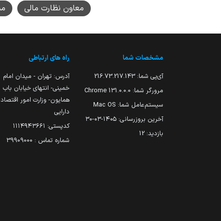
معاون نظارت مالی
مس
مشخصات شما
راه های ارتباطی
آی‌پی شما:
216.73.217.143
آدرس: تهران - میدان امام
خمینی- انتهای خیابان باب
مرورگر شما:
131.0.0.0 Chrome
همایون- وزارت امور اقتصاد
سیستم‌عامل شما:
Mac OS
دارایی
آخرین بروزرسانی:
۱۴۰۵-۰۳-۳۰
کدپستی: ۱۱۱۴۹۴۳۶۶۱
بازدید:
12
شماره تماس : 39909000