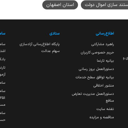
تند سازی اموال دولت
استان اصفهان
اطلاع‌رسانی
ستادی
ساما
راهبرد مشارکتی
پایگاه اطلاع‌رسانی آزادسازی
ساما
سهام عدالت
اشتغ
حریم خصوصی کاربران
ی و
بانک
بیانیه تارنما
تارن
دستورالعمل بروز رسانی
آزمو
بیانیه توافق سطح خدمات
سام
منشور اخلاقی
ساما
دستورالعمل مدیریت تعارض
منافع
مست
نقشه سایت
سام
مناقصه و مزایده
حساب