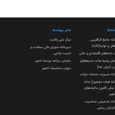
نه‌ها
سایر پیوندها
نه جامع کارآفرینی ،
مرکز ملی رقابت
ال و تولید(کات)
دبیرخانه شورای عالی سلامت و
 داده‌های اقتصادی و مالی
امنیت غذایی
مای پنجره واحد محیط‌های
سازمان برنامه بودجه کشور
ن (ایران تما)
دیوان محاسبات کشور
انه مدیریت خدمات دولت
نه هیات موضوع ماده
251 مکرر قانون مالیات‌های
قیم
انه تشخیص صلاحیت
داران رسمی