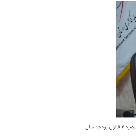
مدیر کل امور اقتصادی و دارایی استان سمنان از تصویب ۱۵۷۰ میلیارد ریال تسهیلات جز ۲ بند ب تبصره ۲ قانون بودجه سال