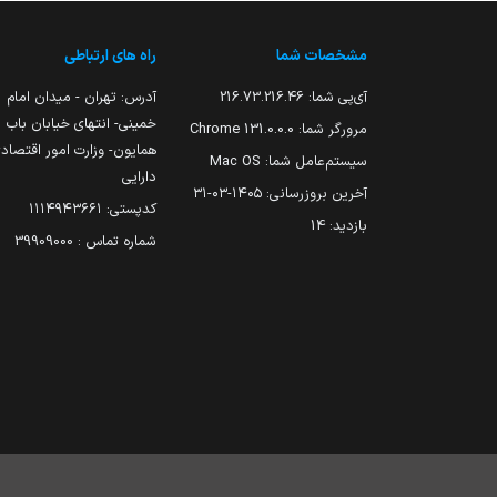
مشخصات شما
راه های ارتباطی
آی‌پی شما:
216.73.216.46
آدرس: تهران - میدان امام
خمینی- انتهای خیابان باب
مرورگر شما:
131.0.0.0 Chrome
همایون- وزارت امور اقتصاد
سیستم‌عامل شما:
Mac OS
دارایی
آخرین بروزرسانی:
۱۴۰۵-۰۳-۳۱
کدپستی: ۱۱۱۴۹۴۳۶۶۱
بازدید:
14
شماره تماس : 39909000