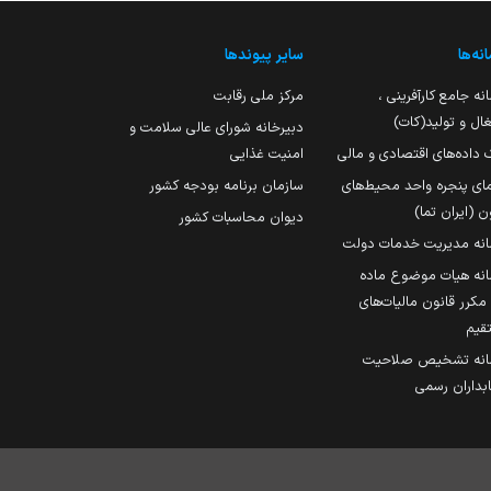
نه‌ها
سایر پیوندها
نه جامع کارآفرینی ،
مرکز ملی رقابت
ال و تولید(کات)
دبیرخانه شورای عالی سلامت و
 داده‌های اقتصادی و مالی
امنیت غذایی
مای پنجره واحد محیط‌های
سازمان برنامه بودجه کشور
ن (ایران تما)
دیوان محاسبات کشور
انه مدیریت خدمات دولت
نه هیات موضوع ماده
251 مکرر قانون مالیات‌های
قیم
انه تشخیص صلاحیت
داران رسمی