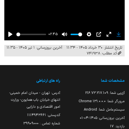
02:45
Play
Mute
Settings
PIP
Enter
Down
تاریخ انتشار: ۳۰ خرداد ۱۴۰۵ - ۱۱:۳۴
آخرین بروزرسانی: ۱ تیر ۱۴۰۵ - ۱۱:۳۵
fullscreen
کد مطلب: 741938
مشخصات شما
راه های ارتباطی
آی‌پی شما:
216.73.217.109
آدرس: تهران - میدان امام خمینی-
انتهای خیابان باب همایون- وزارت
مرورگر شما:
131.0.0.0 Chrome
امور اقتصادی و دارایی
سیستم‌عامل شما:
Android
کدپستی: ۱۱۱۴۹۴۳۶۶۱
آخرین بروزرسانی:
۱۴۰۵-۰۴-۰۱
شماره تماس : 39909000
بازدید:
17