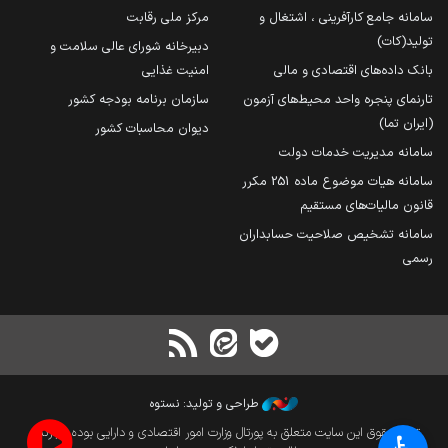
سامانه جامع کارآفرینی ، اشتغال و
مرکز ملی رقابت
تولید(کات)
دبیرخانه شورای عالی سلامت و
بانک داده‌های اقتصادی و مالی
امنیت غذایی
تارنمای پنجره واحد محیط‌های آزمون
سازمان برنامه بودجه کشور
(ایران تما)
دیوان محاسبات کشور
سامانه مدیریت خدمات دولت
سامانه هیات موضوع ماده 251 مکرر
قانون مالیات‌های مستقیم
سامانه تشخیص صلاحیت حسابداران
رسمی
طراحی و تولید: نستوه
تمام حقوق این سایت متعلق به پورتال وزارت امور اقتصادی و دارایی بوده و بازنشر
♿︎