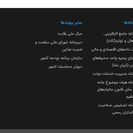
نه‌ها
سایر پیوندها
نه جامع کارآفرینی ،
مرکز ملی رقابت
ال و تولید(کات)
دبیرخانه شورای عالی سلامت و
 داده‌های اقتصادی و مالی
امنیت غذایی
مای پنجره واحد محیط‌های
سازمان برنامه بودجه کشور
ن (ایران تما)
دیوان محاسبات کشور
انه مدیریت خدمات دولت
نه هیات موضوع ماده
251 مکرر قانون مالیات‌های
قیم
انه تشخیص صلاحیت
داران رسمی