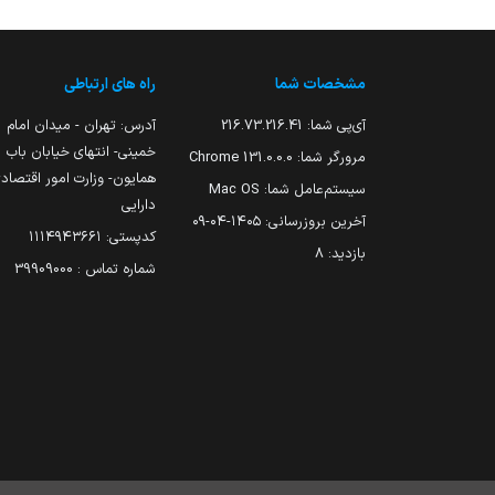
مشخصات شما
راه های ارتباطی
آی‌پی شما:
216.73.216.41
آدرس: تهران - میدان امام
خمینی- انتهای خیابان باب
مرورگر شما:
131.0.0.0 Chrome
همایون- وزارت امور اقتصاد
سیستم‌عامل شما:
Mac OS
دارایی
آخرین بروزرسانی:
۱۴۰۵-۰۴-۰۹
کدپستی: ۱۱۱۴۹۴۳۶۶۱
بازدید:
8
شماره تماس : 39909000