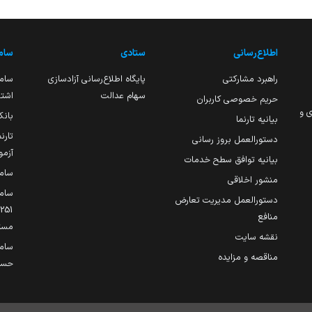
اطلاع‌رسانی
ستادی
ساما
راهبرد مشارکتی
پایگاه اطلاع‌رسانی آزادسازی
ساما
سهام عدالت
اشتغ
حریم خصوصی کاربران
ی و
بانک
بیانیه تارنما
تارن
دستورالعمل بروز رسانی
آزمو
بیانیه توافق سطح خدمات
سام
منشور اخلاقی
ساما
دستورالعمل مدیریت تعارض
منافع
مست
نقشه سایت
سام
مناقصه و مزایده
حساب