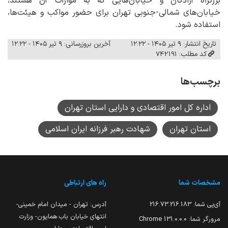
بزرگراه آزادگان و خیابان‌هایی که به موازات آن هستند،
خیابان‌های شمالی-جنوبی تهران برای حضور مواکب و هیئت‌ها،
استفاده شود.
تاریخ انتشار: ۹ تیر ۱۴۰۵ - ۱۲:۲۲
آخرین بروزرسانی: ۹ تیر ۱۴۰۵ - ۱۲:۲۲
کد مطلب: 742191
برچسب‌ها
اداره کل امور اقتصادی و دارایی استان تهران
استان تهران
شهادت رهبر فرزانه ایران اسلامی
مشخصات شما
راه های ارتباطی
آی‌پی شما:
216.73.216.183
آدرس: تهران - میدان امام خمینی-
انتهای خیابان باب همایون- وزارت
مرورگر شما:
131.0.0.0 Chrome