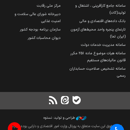
سامانه جامع کارآفرینی ، اشتغال و
مرکز ملی رقابت
تولید(کات)
دبیرخانه شورای عالی سلامت و
بانک داده‌های اقتصادی و مالی
امنیت غذایی
تارنمای پنجره واحد محیط‌های آزمون
سازمان برنامه بودجه کشور
(ایران تما)
دیوان محاسبات کشور
سامانه مدیریت خدمات دولت
سامانه هیات موضوع ماده 251 مکرر
قانون مالیات‌های مستقیم
سامانه تشخیص صلاحیت حسابداران
رسمی
طراحی و تولید: نستوه
تمام حقوق این سایت متعلق به پورتال وزارت امور اقتصادی و دارایی بوده و بازنشر